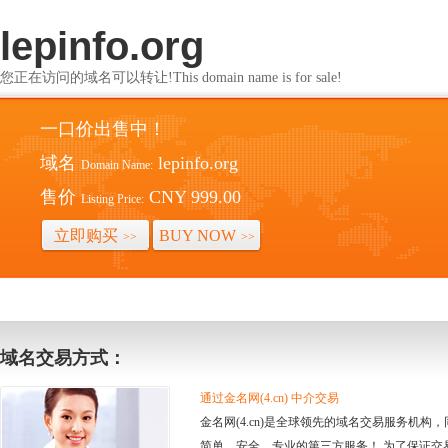
lepinfo.org
您正在访问的域名可以转让!This domain name is for sale!
一口价出售中！
域名
lepinfo.org
Domain Name:
售价
CNY 999.00
Listing Price:
立即购买
BUY NOW
>>
>>
域名交易方式：
通过金名网(4.cn) 中介交易
金名网(4.cn)是全球领先的域名交易服务机
简单、安全、专业的第三方服务！ 为了保证交