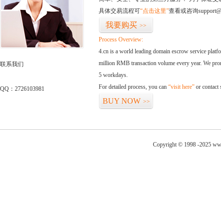
具体交易流程可
“点击这里”
查看或咨询support@
我要购买
>>
Process Overview:
4.cn is a world leading domain escrow service plat
million RMB transaction volume every year. We promi
联系我们
5 workdays.
For detailed process, you can
“visit here”
or contact
QQ：2726103981
BUY NOW
>>
Copyright © 1998 -2025 www